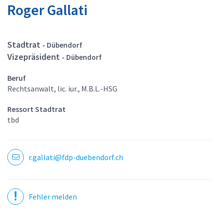
Roger Gallati
Stadtrat
- Dübendorf
Vizepräsident
- Dübendorf
Beruf
Rechtsanwalt, lic. iur., M.B.L.-HSG
Ressort Stadtrat
tbd
r.gallati@fdp-duebendorf.ch
Fehler melden